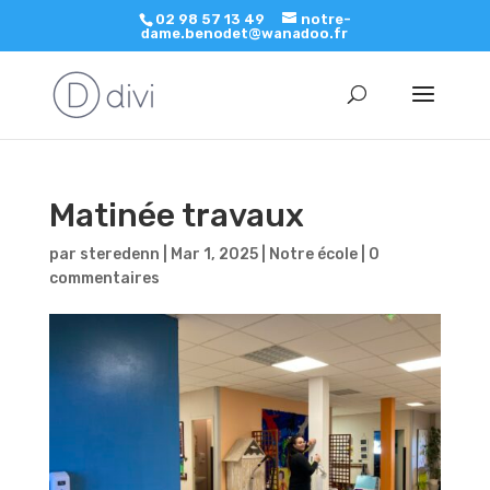
02 98 57 13 49
notre-
dame.benodet@wanadoo.fr
Matinée travaux
par
steredenn
|
Mar 1, 2025
|
Notre école
|
0
commentaires