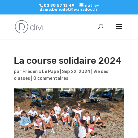
02 98 57 13 49
notre-
dame.benodet@wanadoo.fr
La course solidaire 2024
par
Frederic Le Pape
|
Sep 22, 2024
|
Vie des
classes
|
0 commentaires