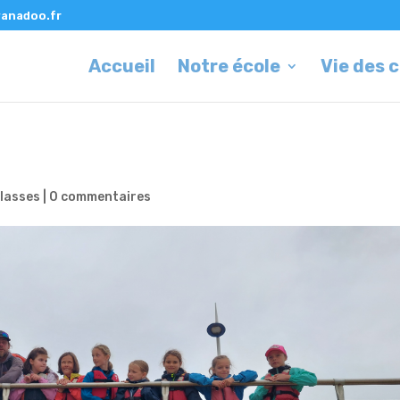
anadoo.fr
Accueil
Notre école
Vie des 
classes
|
0 commentaires