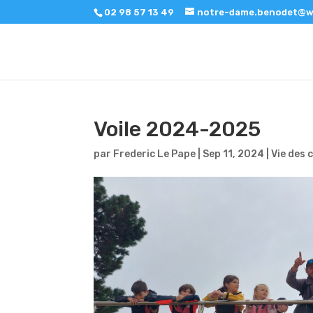
02 98 57 13 49
notre-dame.benodet@w
Voile 2024-2025
par
Frederic Le Pape
|
Sep 11, 2024
|
Vie des 