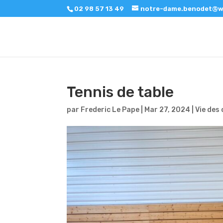
02 98 57 13 49
notre-dame.benodet@w
Tennis de table
par
Frederic Le Pape
|
Mar 27, 2024
|
Vie des